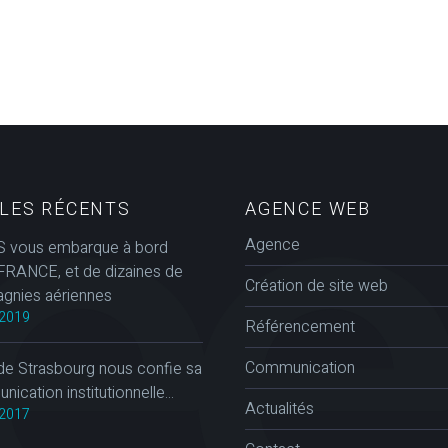
CLES RÉCENTS
AGENCE WEB
Agence
 vous embarque à bord
FRANCE, et de dizaines de
Création de site web
gnies aériennes
2019
Référencement
Communication
de Strasbourg nous confie sa
ication institutionnelle...
Actualités
2017