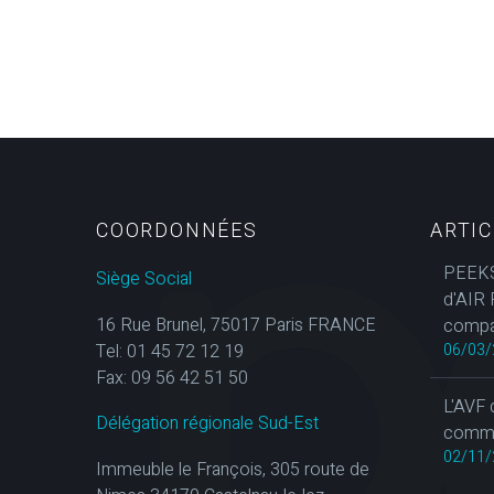
COORDONNÉES
ARTI
PEEKS
Siège Social
d'AIR 
16 Rue Brunel, 75017 Paris FRANCE
compa
Tel: 01 45 72 12 19
06/03/
Fax: 09 56 42 51 50
L'AVF 
Délégation régionale Sud-Est
commun
02/11/
Immeuble le François, 305 route de