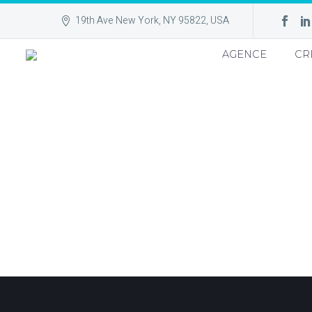
19th Ave New York, NY 95822, USA
AGENCE
CR