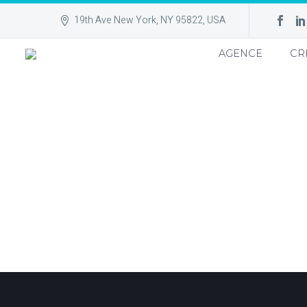
19th Ave New York, NY 95822, USA
AGENCE
CR