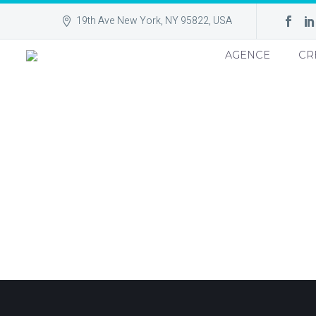
19th Ave New York, NY 95822, USA
AGENCE
CR