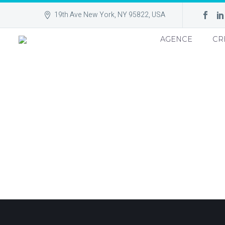
19th Ave New York, NY 95822, USA
AGENCE
CR