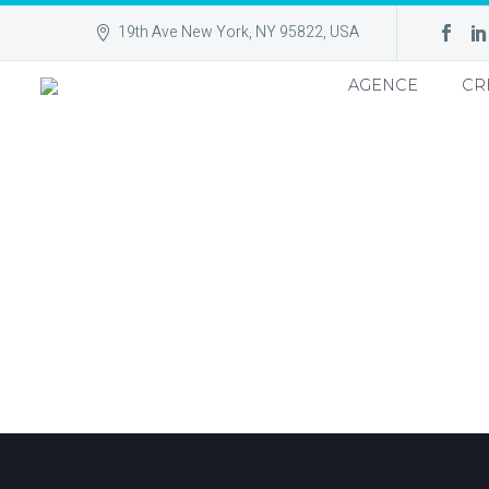
19th Ave New York, NY 95822, USA
AGENCE
CR