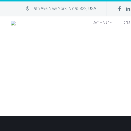
19th Ave New York, NY 95822, USA
AGENCE
CR