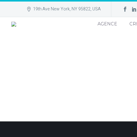
19th Ave New York, NY 95822, USA
AGENCE
CR