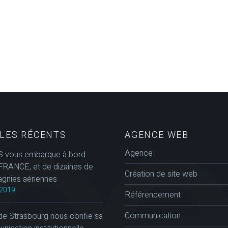
CLES RÉCENTS
AGENCE WEB
Agence
 vous embarque à bord
FRANCE, et de dizaines de
Création de site web
gnies aériennes
2019
Référencement
Communication
de Strasbourg nous confie sa