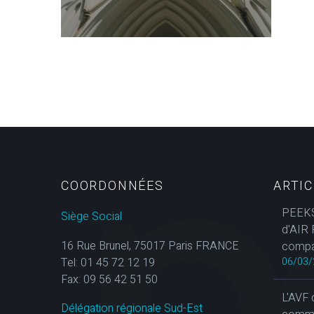
COORDONNÉES
ARTI
PEEKS
Siège Social
d'AIR 
16 Rue Brunel, 75017 Paris FRANCE
compa
Tel: 01 45 72 12 19
06/03/
Fax: 09 56 42 51 50
L'AVF 
Délégation régionale Sud-Est