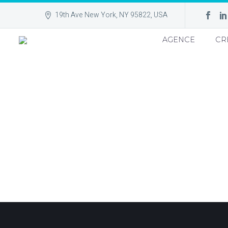
19th Ave New York, NY 95822, USA
AGENCE
CR