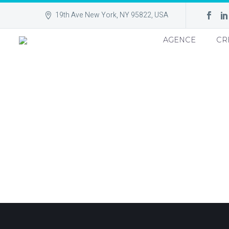
19th Ave New York, NY 95822, USA
AGENCE
CR