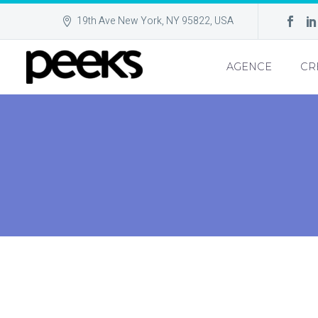
19th Ave New York, NY 95822, USA
AGENCE
CR