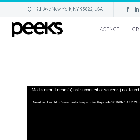
19th Ave New York, NY 95822, USA
AGENCE
CR
Lecteur
Media error: Format(s) not supported or source(s) not found
vidéo
Download File: http://www.peeks.fr/wp-content/uploads/2016/02/347712