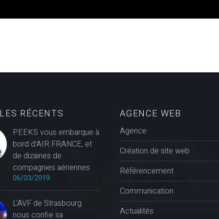
CLES RÉCENTS
AGENCE WEB
Agence
PEEKS vous embarque à
bord d'AIR FRANCE, et
Création de site web
de dizaines de
compagnies aériennes
Référencement
06/03/2019
Communication
L'AVF de Strasbourg
Actualités
nous confie sa