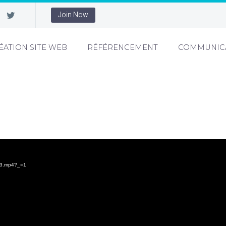
Join Now
ÉATION SITE WEB
RÉFÉRENCEMENT
COMMUNIC
883.mp4?_=1